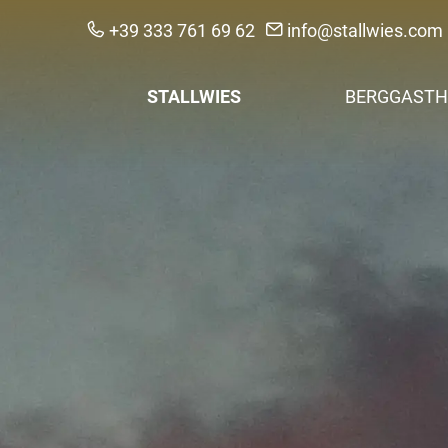
+39 333 761 69 62
info@stallwies.com
STALLWIES
BERGGASTH
Urlaub anfragen
Zimmer & Pre
Kontakt & Anreise
Nachhaltigkei
Regionalität & F
Bildergalerie
Hofnachrichten