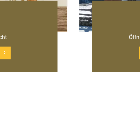
cht
Öffn