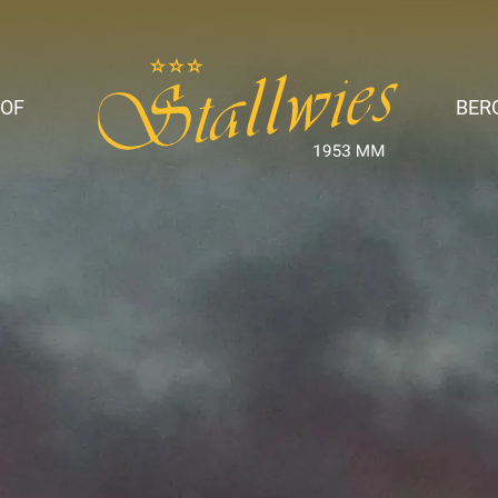
OF
BER
ise
t &
amilie