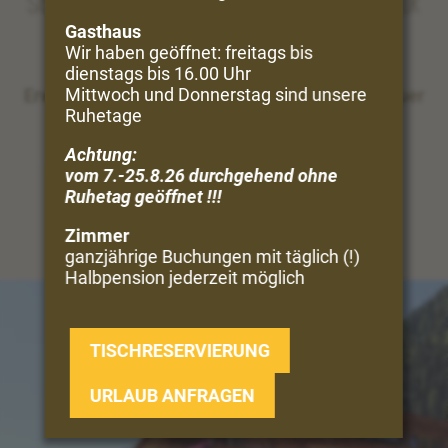
Sie träumen vom Urlaub in Bergen und Natur
Gasthaus
Wir haben geöffnet: freitags bis
Perfekt!
dienstags bis 16.00 Uhr
Mittwoch und Donnerstag sind unsere
Erwandern Sie direkt vom Hof aus die Vinschgauer
Ruhetage
Bergwelt ...
Achtung:
UNSERE VIELFALT
vom 7.-25.8.26 durchgehend ohne
Ruhetag geöffnet !!!
Zimmer
ganzjährige Buchungen mit täglich (!)
Halbpension jederzeit möglich
TISCHRESERVIERUNG
URLAUB ANFRAGEN