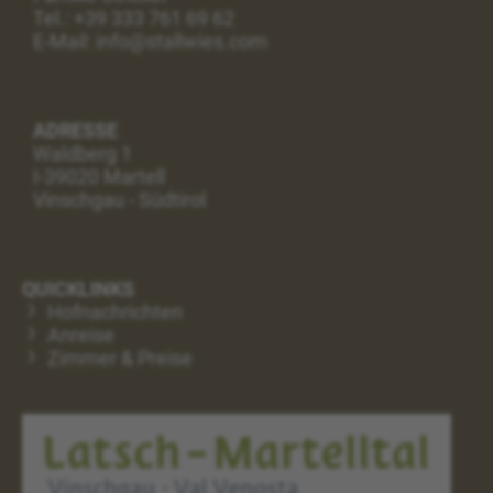
Tel.:
+39 333 761 69 62
E-Mail: info@stallwies.com
ADRESSE
Waldberg 1
I-39020 Martell
Vinschgau - Südtirol
QUICKLINKS
Hofnachrichten
Anreise
Zimmer & Preise