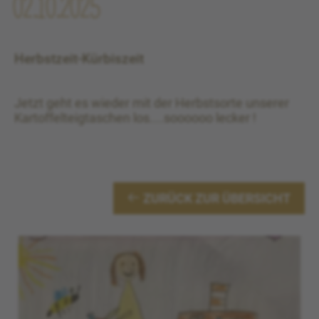
02.10.2025
Herbstzeit-Kürbiszeit
Jetzt geht es wieder mit der Herbstsorte unserer
Kartoffelteigtaschen los....soooooo lecker !
ZURÜCK ZUR ÜBERSICHT