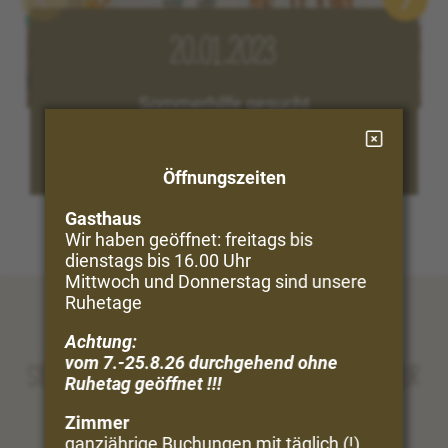
20.01.2023
Sommerhilfe gesucht
ZUM ARTIKEL
Öffnungszeiten
Gasthaus
Wir haben geöffnet: freitags bis
dienstags bis 16.00 Uhr
Mittwoch und Donnerstag sind unsere
Ruhetage
Achtung:
vom 7.-25.8.26 durchgehend ohne
Sie träumen vom Urlaub in Bergen und Natur
Ruhetag geöffnet !!!
Zimmer
Perfekt!
ganzjährige Buchungen mit täglich (!)