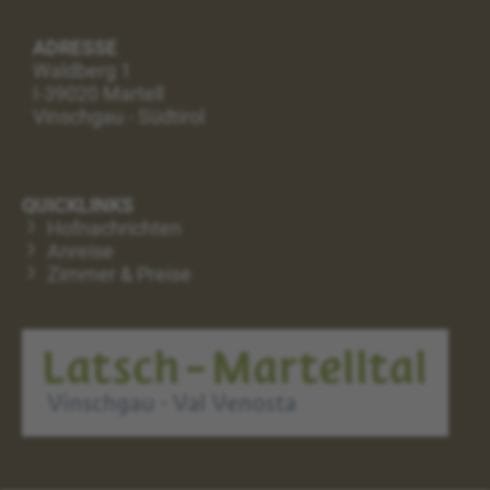
ADRESSE
Waldberg 1
I-39020 Martell
Vinschgau - Südtirol
QUICKLINKS
Hofnachrichten
Anreise
Zimmer & Preise