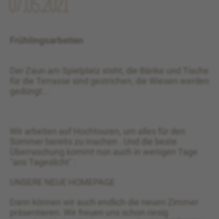
07.05.2021
Frühlingsarbeiten
Der Zaun am Spielplatz steht, die Bänke und Tische
für die Terrasse sind gestrichen, die Wiesen werden
gedüngt...
Wir arbeiten auf Hochtouren, um alles für den
Sommer bereits zu machen . Und die beste
Überraschung kommt nun auch in wenigen Tage
"ans Tageslicht" :
UNSERE NEUE HOMEPAGE
Dann können wir auch endlich die neuen Zimmer
präsentieren. Wir freuen uns schon riesig