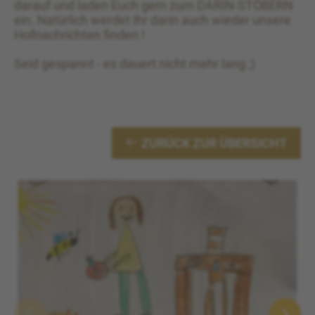
darauf und laden Euch gern zum DARIN-STÖBERN
ein. Natürlich werdet Ihr darin auch wieder unsere
Hofnachrichten finden !
Seid gespannt - es dauert nicht mehr lang ;)
ZURÜCK ZUR ÜBERSICHT