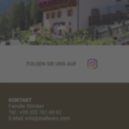
FOLGEN SIE UNS AUF
KONTAKT
Familie Stricker
Tel.:
+39 333 761 69 62
E-Mail: info@stallwies.com