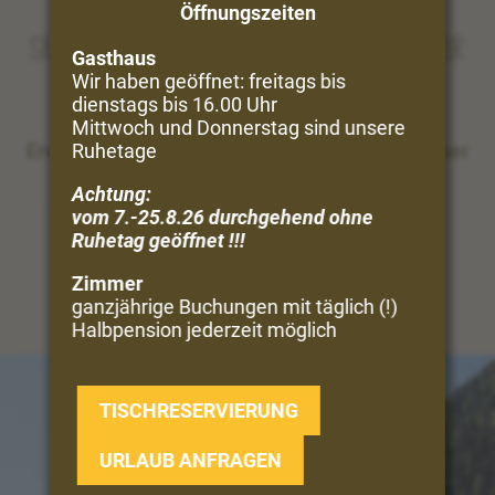
Öffnungszeiten
Sie träumen vom Urlaub in Bergen und Natur
Gasthaus
Wir haben geöffnet: freitags bis
dienstags bis 16.00 Uhr
Perfekt!
Mittwoch und Donnerstag sind unsere
Ruhetage
Erwandern Sie direkt vom Hof aus die Vinschgauer
Bergwelt ...
Achtung:
vom 7.-25.8.26 durchgehend ohne
UNSERE VIELFALT
Ruhetag geöffnet !!!
Zimmer
ganzjährige Buchungen mit täglich (!)
Halbpension jederzeit möglich
TISCHRESERVIERUNG
URLAUB ANFRAGEN