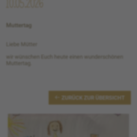
10.05.2026
Muttertag
Liebe Mütter
wir wünschen Euch heute einen wunderschönen
Muttertag.
ZURÜCK ZUR ÜBERSICHT