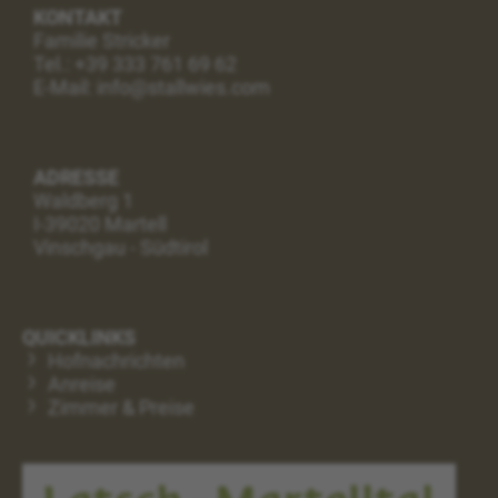
KONTAKT
Familie Stricker
Tel.:
+39 333 761 69 62
E-Mail: info@stallwies.com
ADRESSE
Waldberg 1
I-39020 Martell
Vinschgau - Südtirol
QUICKLINKS
Hofnachrichten
Anreise
Zimmer & Preise