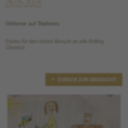
28.05.2023
Oldtimer auf Stallwies
Danke für den netten Besuch an alle Rolling
Classics
ZURÜCK ZUR ÜBERSICHT