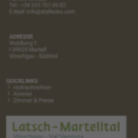
Tel.:
+39 333 761 69 62
E-Mail: info@stallwies.com
ADRESSE
Waldberg 1
I-39020 Martell
Vinschgau - Südtirol
QUICKLINKS
Hofnachrichten
Anreise
Zimmer & Preise