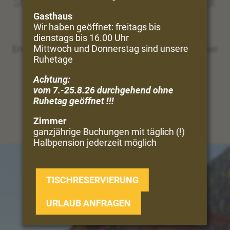
Sie träumen vom Urlaub in Bergen und Natur
Gasthaus
Wir haben geöffnet: freitags bis
Perfekt!
dienstags bis 16.00 Uhr
Mittwoch und Donnerstag sind unsere
Erwandern Sie direkt vom Hof aus die Vinschgauer
Ruhetage
Bergwelt ...
Achtung:
UNSERE VIELFALT
vom 7.-25.8.26 durchgehend ohne
Ruhetag geöffnet !!!
Zimmer
ganzjährige Buchungen mit täglich (!)
Halbpension jederzeit möglich
TISCHRESERVIERUNG
URLAUB ANFRAGEN