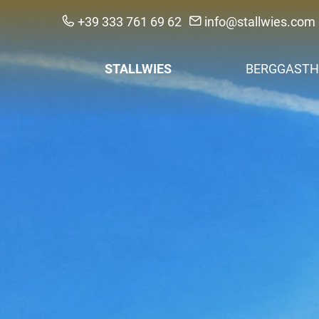
+39 333 761 69 62
info@stallwies.com
STALLWIES
BERGGASTH
Urlaub anfragen
Zimmer & Pre
Kontakt & Anreise
Nachhaltigkei
Regionalität & F
Bildergalerie
Hofnachrichten