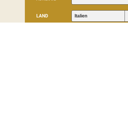
LAND
TELEFON*
MIT HUND
Bemerkungen