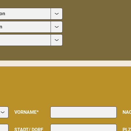
VORNAME*
NA
STADT/ DORF
PLZ