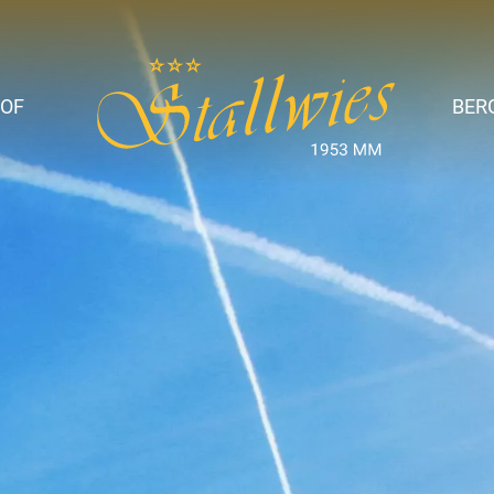
OF
BER
ise
t &
amilie