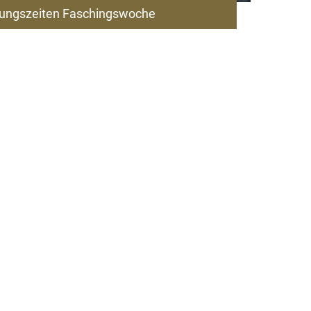
ungszeiten Faschingswoche
ZUM ARTIKEL
Natur