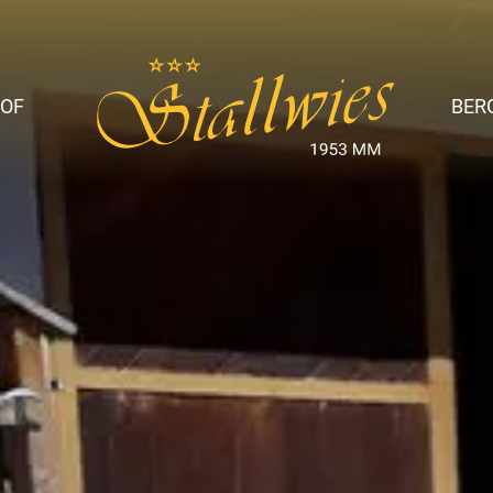
OF
BER
ise
t &
amilie