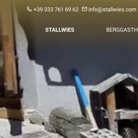
+39 333 761 69 62
info@stallwies.com
STALLWIES
BERGGASTH
Urlaub anfragen
Zimmer & Pre
Kontakt & Anreise
Nachhaltigkei
Regionalität & F
Bildergalerie
Hofnachrichten