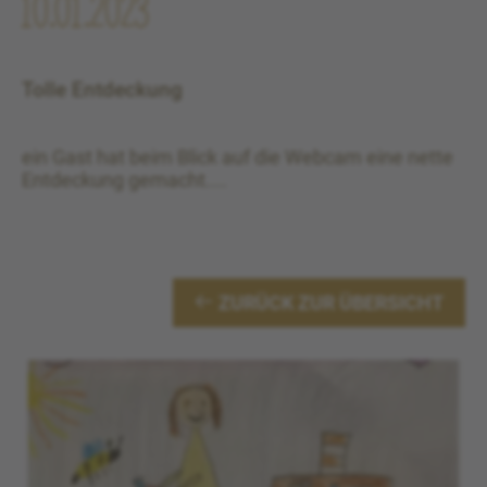
10.01.2023
Tolle Entdeckung
ein Gast hat beim Blick auf die Webcam eine nette
Entdeckung gemacht....
ZURÜCK ZUR ÜBERSICHT