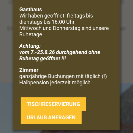
Sie träumen vom Urlaub in Bergen und Natur
Gasthaus
Wir haben geöffnet: freitags bis
Perfekt!
dienstags bis 16.00 Uhr
Mittwoch und Donnerstag sind unsere
Erwandern Sie direkt vom Hof aus die Vinschgauer
Ruhetage
Bergwelt ...
Achtung:
UNSERE VIELFALT
vom 7.-25.8.26 durchgehend ohne
Ruhetag geöffnet !!!
Zimmer
ganzjährige Buchungen mit täglich (!)
Halbpension jederzeit möglich
TISCHRESERVIERUNG
URLAUB ANFRAGEN