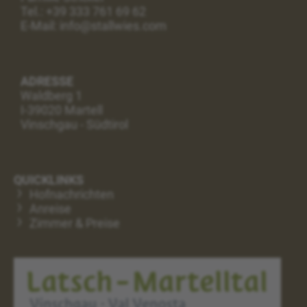
Tel.:
+39 333 761 69 62
E-Mail: info@stallwies.com
ADRESSE
Waldberg 1
I-39020 Martell
Vinschgau - Südtirol
QUICKLINKS
Hofnachrichten
Anreise
Zimmer & Preise