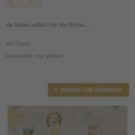
08.02.2021
da fehlen selbst mir die Worte....
ein Traum
nicht reden - nur gucken
ZURÜCK ZUR ÜBERSICHT