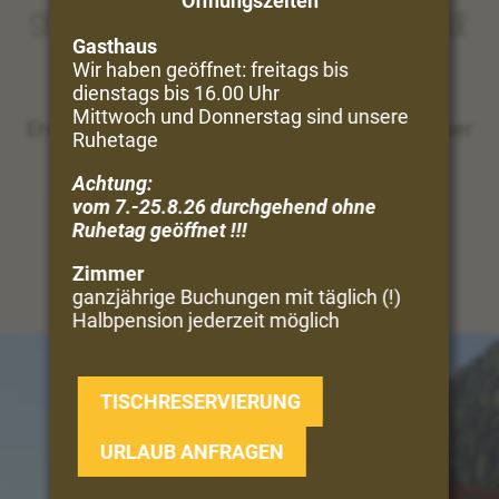
Öffnungszeiten
Sie träumen vom Urlaub in Bergen und Natur
Gasthaus
Wir haben geöffnet: freitags bis
Perfekt!
dienstags bis 16.00 Uhr
Mittwoch und Donnerstag sind unsere
Erwandern Sie direkt vom Hof aus die Vinschgauer
Ruhetage
Bergwelt ...
Achtung:
vom 7.-25.8.26 durchgehend ohne
UNSERE VIELFALT
Ruhetag geöffnet !!!
Zimmer
ganzjährige Buchungen mit täglich (!)
Halbpension jederzeit möglich
TISCHRESERVIERUNG
URLAUB ANFRAGEN