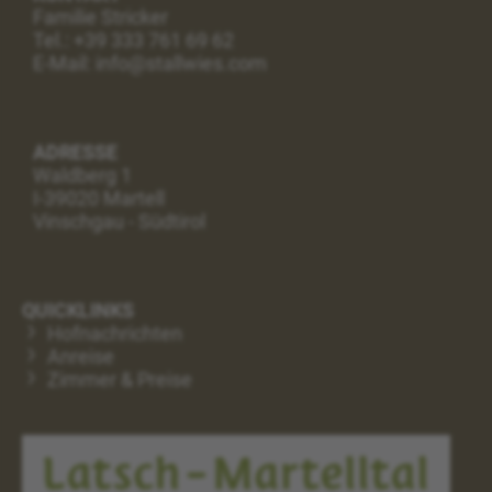
Familie Stricker
Tel.:
+39 333 761 69 62
E-Mail: info@stallwies.com
ADRESSE
Waldberg 1
I-39020 Martell
Vinschgau - Südtirol
QUICKLINKS
Hofnachrichten
Anreise
Zimmer & Preise