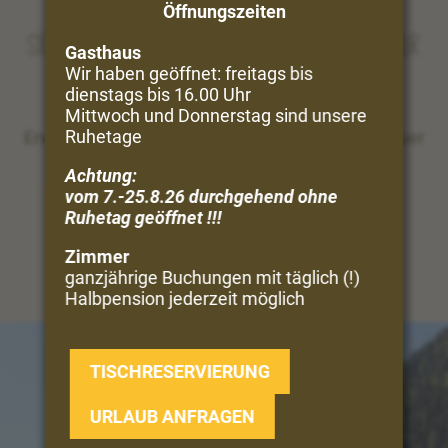
Öffnungszeiten
Sie träumen vom Urlaub in Bergen und Natur
Gasthaus
Wir haben geöffnet: freitags bis
dienstags bis 16.00 Uhr
Perfekt!
Mittwoch und Donnerstag sind unsere
Ruhetage
Erwandern Sie direkt vom Hof aus die Vinschgauer
Bergwelt ...
Achtung:
vom 7.-25.8.26 durchgehend ohne
UNSERE VIELFALT
Ruhetag geöffnet !!!
Zimmer
ganzjährige Buchungen mit täglich (!)
Halbpension jederzeit möglich
TISCHRESERVIERUNG
URLAUB ANFRAGEN