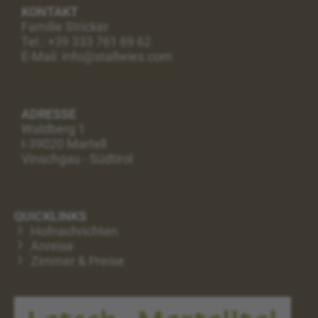
KONTAKT
Familie Stricker
Tel.:
+39 333 761 69 62
E-Mail: info@stallwies.com
ADRESSE
Waldberg 1
I-39020 Martell
Vinschgau - Südtirol
QUICKLINKS
Hofnachrichten
Anreise
Zimmer & Preise