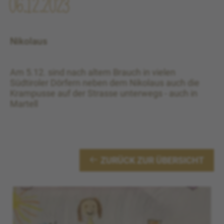
06.12.2023
Nikolaus
Am 5.12. sind nach altem Brauch in vielen
Südtiroler Dörfern neben dem Nikolaus auch die
Krampusse auf der Strasse unterwegs - auch in
Martell
ZURÜCK ZUR ÜBERSICHT