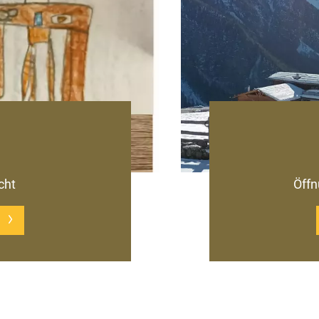
cht
Öffn