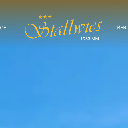
OF
BER
ise
t &
amilie