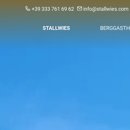
+39 333 761 69 62
info@stallwies.com
STALLWIES
BERGGASTH
Urlaub anfragen
Zimmer & Pre
Kontakt & Anreise
Nachhaltigkei
Regionalität & F
Bildergalerie
Hofnachrichten