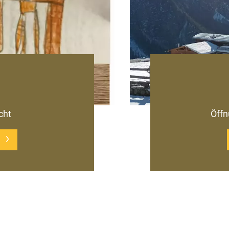
cht
Öffn