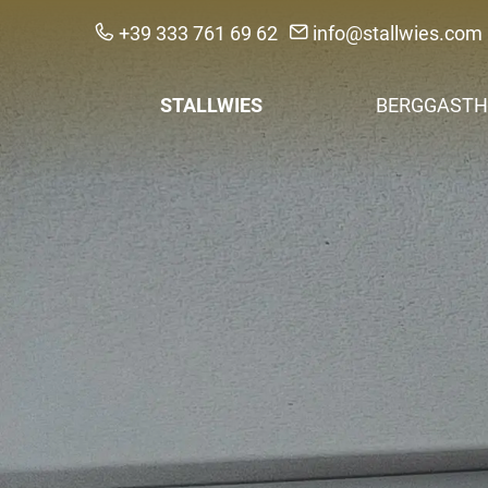
+39 333 761 69 62
info@stallwies.com
STALLWIES
BERGGASTH
Urlaub anfragen
Zimmer & Pre
Kontakt & Anreise
Nachhaltigkei
Regionalität & F
Bildergalerie
Hofnachrichten