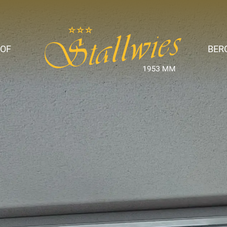
OF
BER
ise
t &
amilie